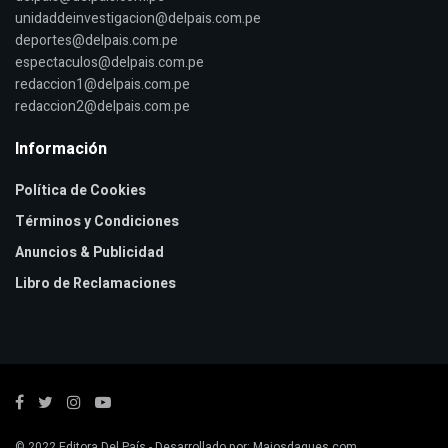
unidaddeinvestigacion@delpais.com.pe
deportes@delpais.com.pe
espectaculos@delpais.com.pe
redaccion1@delpais.com.pe
redaccion2@delpais.com.pe
Información
Política de Cookies
Términos y Condiciones
Anuncios & Publicidad
Libro de Reclamaciones
© 2022
Editora Del País
- Desarrollado por:
Majosdagues.com
.