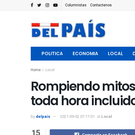
Columnistas
Contactenos
POLITICA
ECONOMIA
LOCAL
Home
Local
Rompiendo mitos
toda hora incluid
by
delpais
2021-09-02 07:17:01
in
Local
15
Compartir en Facebook