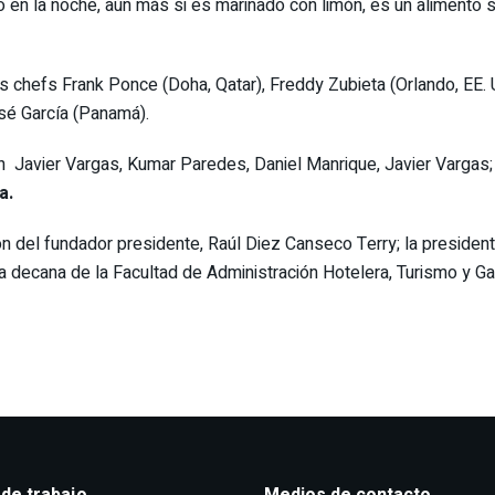
n la noche, aún más si es marinado con limón, es un alimento sua
 chefs Frank Ponce (Doha, Qatar), Freddy Zubieta (Orlando, EE. 
sé García (Panamá).
án
Javier Vargas, Kumar Paredes, Daniel Manrique, Javier Vargas;
a.
ión del fundador presidente, Raúl Diez Canseco Terry; la presidenta
la decana de la Facultad de Administración Hotelera, Turismo y Gas
 de trabajo
Medios de contacto