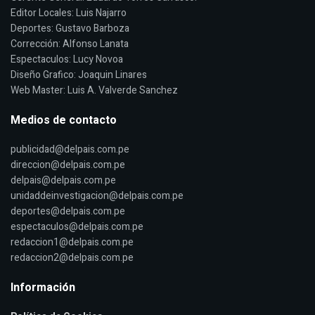
Editor Locales: Luis Najarro
Deportes: Gustavo Barboza
Corrección: Alfonso Lanata
Espectaculos: Lucy Novoa
Diseño Grafico: Joaquin Linares
Web Master: Luis A. Valverde Sanchez
Medios de contacto
publicidad@delpais.com.pe
direccion@delpais.com.pe
delpais@delpais.com.pe
unidaddeinvestigacion@delpais.com.pe
deportes@delpais.com.pe
espectaculos@delpais.com.pe
redaccion1@delpais.com.pe
redaccion2@delpais.com.pe
Información