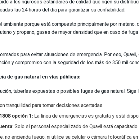
ido a los rigurosos estándares de calidad que rigen su distribuci
readas las 24 horas del día para garantizar su confiabilidad.
l ambiente porque está compuesto principalmente por metano, que
tano y propano, gases de mayor densidad que en caso de fuga s
formados para evitar situaciones de emergencia. Por eso, Quavi
ción y compromiso con la seguridad de los más de 350 mil conect
 de gas natural en vías públicas:
bución, tuberías expuestas o posibles fugas de gas natural. Siga
n tranquilidad para tomar decisiones acertadas.
1808 opción 1:
La línea de emergencias es gratuita y está dispon
cuenta
: Solo el personal especializado de Quavii está capacitado 
, no encienda fuego, ni utilice su celular o cámara fotográfica en