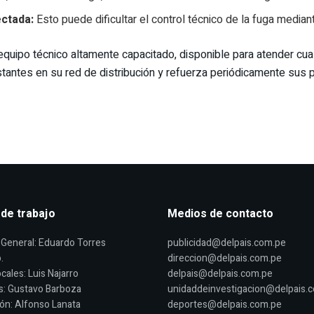
ectada:
Esto puede dificultar el control técnico de la fuga median
equipo técnico altamente capacitado, disponible para atender cu
antes en su red de distribución y refuerza periódicamente sus p
 de trabajo
Medios de contacto
General: Eduardo Torres
publicidad@delpais.com.pe
.
direccion@delpais.com.pe
cales: Luis Najarro
delpais@delpais.com.pe
s: Gustavo Barboza
unidaddeinvestigacion@delpais.
ón: Alfonso Lanata
deportes@delpais.com.pe