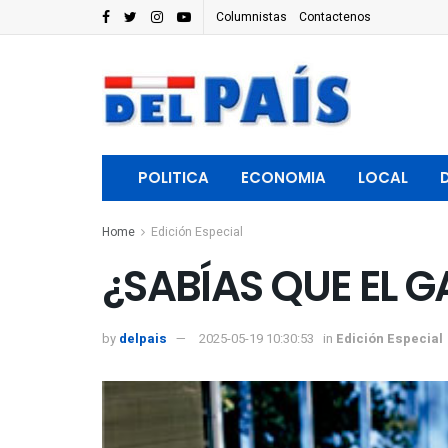
Columnistas
Contactenos
POLITICA
ECONOMIA
LOCAL
Home
Edición Especial
¿SABÍAS QUE EL G
by
delpais
2025-05-19 10:30:53
in
Edición Especial