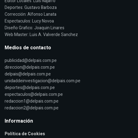
Editor Locales: Luis Najarro
Deportes: Gustavo Barboza
Corrección: Alfonso Lanata
Espectaculos: Lucy Novoa
Diseño Grafico: Joaquin Linares
Web Master: Luis A. Valverde Sanchez
Medios de contacto
publicidad@delpais.com.pe
direccion@delpais.com.pe
delpais@delpais.com.pe
unidaddeinvestigacion@delpais.com.pe
deportes@delpais.com.pe
espectaculos@delpais.com.pe
redaccion1@delpais.com.pe
redaccion2@delpais.com.pe
Información
Política de Cookies