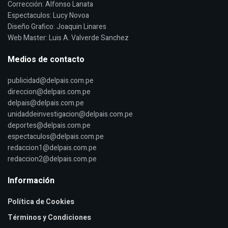
Corrección: Alfonso Lanata
Espectaculos: Lucy Novoa
Diseño Grafico: Joaquin Linares
Web Master: Luis A. Valverde Sanchez
Medios de contacto
publicidad@delpais.com.pe
direccion@delpais.com.pe
delpais@delpais.com.pe
unidaddeinvestigacion@delpais.com.pe
deportes@delpais.com.pe
espectaculos@delpais.com.pe
redaccion1@delpais.com.pe
redaccion2@delpais.com.pe
Información
Política de Cookies
Términos y Condiciones