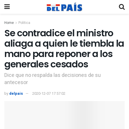
Home
Politica
Se contradice el ministro
aliaga a quien le tiembla la
mano para reponer a los
generales cesados
Dice que no respalda las decisiones de su
antecesor
by
delpais
2020-12-07 17:57:02