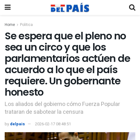
Home
Politica
Se espera que el pleno no
sea un circo y que los
parlamentarios actúen de
acuerdo a lo que el país
requiere. Un gobernante
honesto
Los aliados del gobierno cómo Fuerza Popular
trataran de sabotear la censura
by
delpais
2026-02-17 08:48:51