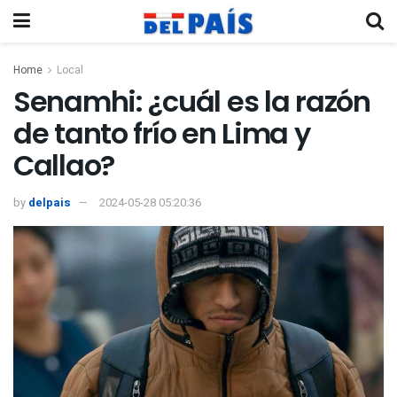
Home
Local
Senamhi: ¿cuál es la razón
de tanto frío en Lima y
Callao?
by
delpais
2024-05-28 05:20:36