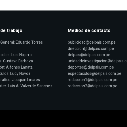
 de trabajo
Medios de contacto
General: Eduardo Torres
publicidad@delpais.com.pe
.
direccion@delpais.com.pe
cales: Luis Najarro
delpais@delpais.com.pe
s: Gustavo Barboza
unidaddeinvestigacion@delpais.
ón: Alfonso Lanata
deportes@delpais.com.pe
ulos: Lucy Novoa
espectaculos@delpais.com.pe
rafico: Joaquin Linares
redaccion1@delpais.com.pe
er: Luis A. Valverde Sanchez
redaccion2@delpais.com.pe