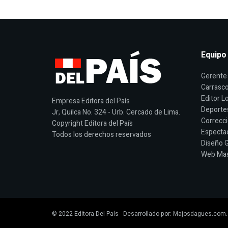
Equipo
Gerente 
Carrasco
Editor Lo
Empresa Editora del País
Deporte
Jr, Quilca No. 324 - Urb. Cercado de Lima.
Correcci
Copyright Editora del País
Espectac
Todos los derechos reservados
Diseño G
Web Mast
© 2022
Editora Del País
- Desarrollado por:
Majosdagues.com
.