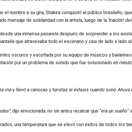
o el nombre a su gira, Shakira conquistó al público brasileño, 
ado mensaje de solidaridad con la artista, luego de la ‘traición’ de
 desde una inmensa pasarela después de sorprender a los asistent
pantalla que atravesaba todo el escenario y casi de lado a lado al
entes oscuros y escoltada por su equipo de músicos y bailarines
entación por un problema de sonido que fue solucionado en minut
ike me
y llevó a cariocas y turistas al éxtasis cuando sonó
Ahora 
edes”
, dijo emocionada, no sin antes recalcar que “era un sueño” 
2 grados, una temperatura que se elevó con éxitos de todos los tie