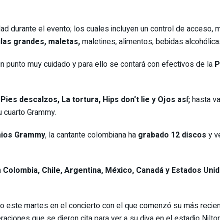
 durante el evento; los cuales incluyen un control de acceso, mu
las grandes, maletas,
maletines, alimentos, bebidas alcohólicas
un punto muy cuidado y para ello se contará con efectivos de la
P
o
Pies descalzos, La tortura, Hips don’t lie y Ojos así;
hasta va
su cuarto Grammy.
mios Grammy
, la cantante colombiana ha
grabado 12 discos
y v
n
Colombia, Chile, Argentina, México, Canadá y Estados Uni
iro este martes en el concierto con el que comenzó su más recient
aciones que se dieron cita para ver a su diva en el estadio Nilto