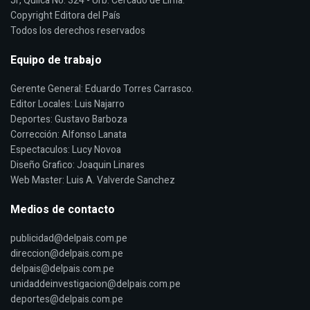
Jr, Quilca No. 324 - Urb. Cercado de Lima.
Copyright Editora del País
Todos los derechos reservados
Equipo de trabajo
Gerente General: Eduardo Torres Carrasco.
Editor Locales: Luis Najarro
Deportes: Gustavo Barboza
Corrección: Alfonso Lanata
Espectaculos: Lucy Novoa
Diseño Grafico: Joaquin Linares
Web Master: Luis A. Valverde Sanchez
Medios de contacto
publicidad@delpais.com.pe
direccion@delpais.com.pe
delpais@delpais.com.pe
unidaddeinvestigacion@delpais.com.pe
deportes@delpais.com.pe