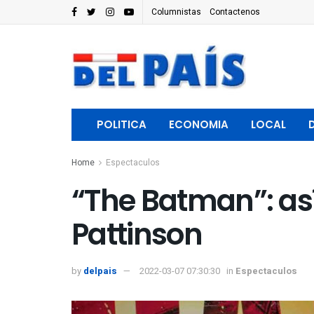
Columnistas
Contactenos
POLITICA
ECONOMIA
LOCAL
Home
Espectaculos
“The Batman”: as
Pattinson
by
delpais
2022-03-07 07:30:30
in
Espectaculos