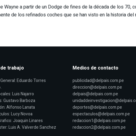
e Wayne a partir de un Dodge de fines de la década de los 70, 
ente de los refinados coches que se han visto en la historia del 
 de trabajo
Medios de contacto
General: Eduardo Torres
publicidad@delpais.com.pe
.
direccion@delpais.com.pe
cales: Luis Najarro
delpais@delpais.com.pe
s: Gustavo Barboza
unidaddeinvestigacion@delpais.
ón: Alfonso Lanata
deportes@delpais.com.pe
ulos: Lucy Novoa
espectaculos@delpais.com.pe
rafico: Joaquin Linares
redaccion1@delpais.com.pe
er: Luis A. Valverde Sanchez
redaccion2@delpais.com.pe