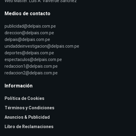
Web Master: Luis A. Valverde Sanchez
Medios de contacto
publicidad@delpais.com.pe
direccion@delpais.com.pe
delpais@delpais.com.pe
unidaddeinvestigacion@delpais.com.pe
deportes@delpais.com.pe
espectaculos@delpais.com.pe
redaccion1@delpais.com.pe
redaccion2@delpais.com.pe
Información
Política de Cookies
Términos y Condiciones
Anuncios & Publicidad
Libro de Reclamaciones