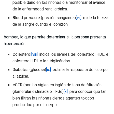
posible daño en los riñones o a monitorear el avance
de la enfermedad renal crónica.
B
lood pressure (presión sanguínea)
[vii]
: mide la fuerza
de la sangre cuando el corazón
bombea, lo que permite determinar si la persona presenta
hipertensión.
C
olesterol
[viii]
: indica los niveles del colesterol HDL, el
colesterol LDL y los triglicéridos.
D
iabetes (glucosa)
[ix]
: estima la respuesta del cuerpo
al azúcar.
e
GFR (por las siglas en inglés de tasa de filtración
glomerular estimada o TFGe)
[x]
: para conocer qué tan
bien filtran los riñones ciertos agentes tóxicos
producidos por el cuerpo.