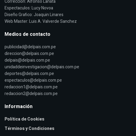
Corrección: Alfonso Lanata
Espectaculos: Lucy Novoa
Diseño Grafico: Joaquin Linares
Web Master: Luis A. Valverde Sanchez
Medios de contacto
publicidad@delpais.com.pe
direccion@delpais.com.pe
delpais@delpais.com.pe
unidaddeinvestigacion@delpais.com.pe
deportes@delpais.com.pe
espectaculos@delpais.com.pe
redaccion1@delpais.com.pe
redaccion2@delpais.com.pe
Información
Política de Cookies
Términos y Condiciones