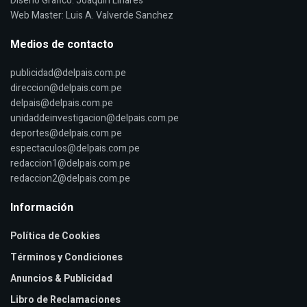
Diseño Grafico: Joaquin Linares
Web Master: Luis A. Valverde Sanchez
Medios de contacto
publicidad@delpais.com.pe
direccion@delpais.com.pe
delpais@delpais.com.pe
unidaddeinvestigacion@delpais.com.pe
deportes@delpais.com.pe
espectaculos@delpais.com.pe
redaccion1@delpais.com.pe
redaccion2@delpais.com.pe
Información
Política de Cookies
Términos y Condiciones
Anuncios & Publicidad
Libro de Reclamaciones