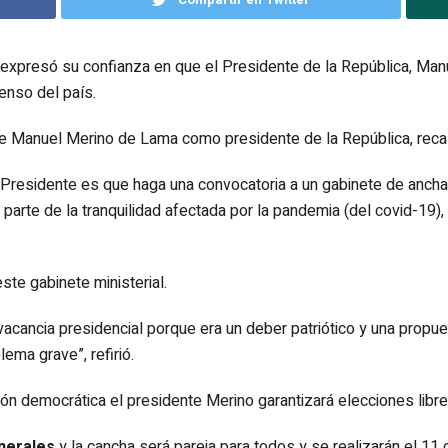
 expresó su confianza en que el Presidente de la República, Ma
enso del país.
de Manuel Merino de Lama como presidente de la República, recalc
l Presidente es que haga una convocatoria a un gabinete de anch
rte de la tranquilidad afectada por la pandemia (del covid-19), la
ste gabinete ministerial.
cancia presidencial porque era un deber patriótico y una propuest
lema grave”, refirió.
ón democrática el presidente Merino garantizará elecciones libre
enerales
y la cancha será pareja para todos y se realizarán el 11 d