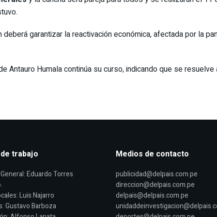
tuvo.
berá garantizar la reactivación económica, afectada por la pand
n de Antauro Humala continúa su curso, indicando que se resuelve 
 de trabajo
Medios de contacto
General: Eduardo Torres
publicidad@delpais.com.pe
.
direccion@delpais.com.pe
cales: Luis Najarro
delpais@delpais.com.pe
s: Gustavo Barboza
unidaddeinvestigacion@delpais.
ón: Alfonso Lanata
deportes@delpais.com.pe