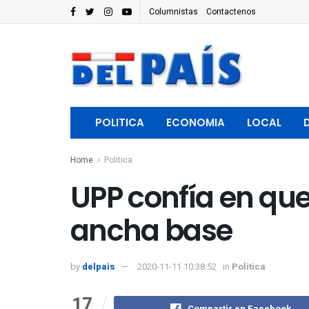
Columnistas
Contactenos
POLITICA
ECONOMIA
LOCAL
Home
Politica
UPP confía en que
ancha base
by
delpais
2020-11-11 10:38:52
in
Politica
17
Compartir en Facebook