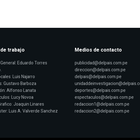
 de trabajo
Medios de contacto
General: Eduardo Torres
publicidad@delpais.com.pe
.
direccion@delpais.com.pe
cales: Luis Najarro
delpais@delpais.com.pe
s: Gustavo Barboza
unidaddeinvestigacion@delpais.
ón: Alfonso Lanata
deportes@delpais.com.pe
ulos: Lucy Novoa
espectaculos@delpais.com.pe
rafico: Joaquin Linares
redaccion1@delpais.com.pe
er: Luis A. Valverde Sanchez
redaccion2@delpais.com.pe