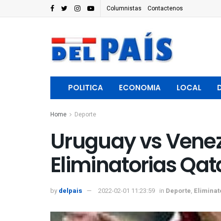
Columnistas
Contactenos
POLITICA
ECONOMIA
LOCAL
Home
Deporte
Uruguay vs Venez
Eliminatorias Qat
by
delpais
2022-02-01 11:23:59
in
Deporte
,
Eliminat