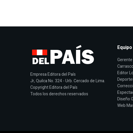
Equipo
Gerente 
Carrasco
Editor Lo
Empresa Editora del País
Deporte
Jr, Quilca No. 324 - Urb. Cercado de Lima.
Correcci
Copyright Editora del País
Espectac
Todos los derechos reservados
Diseño G
Web Mast