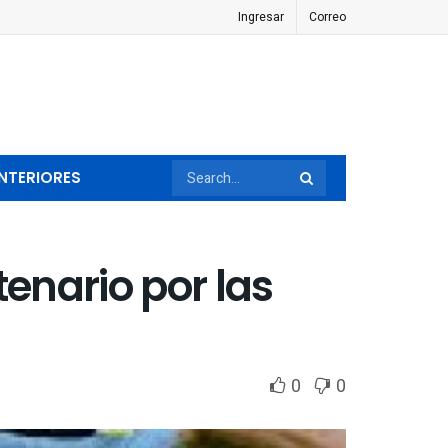
Ingresar
Correo
NTERIORES
enario por las
0
0