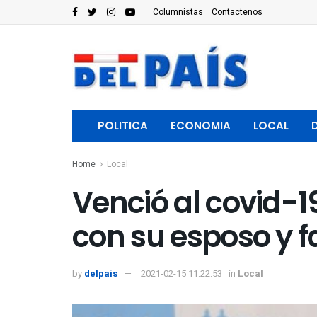
Columnistas
Contactenos
POLITICA
ECONOMIA
LOCAL
Home
Local
Venció al covid-1
con su esposo y f
by
delpais
2021-02-15 11:22:53
in
Local