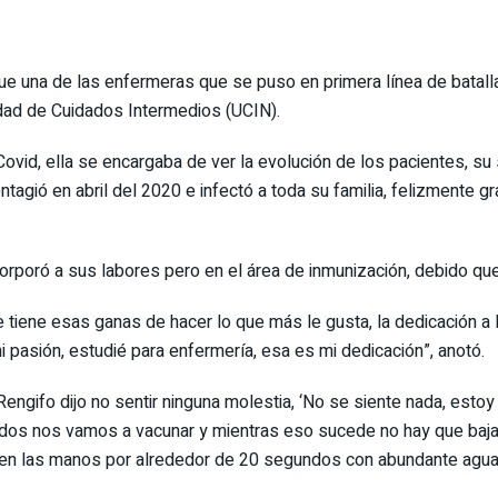
ue una de las enfermeras que se puso en primera línea de batalla
idad de Cuidados Intermedios (UCIN).
id, ella se encargaba de ver la evolución de los pacientes, su 
tagió en abril del 2020 e infectó a toda su familia, felizmente gra
orporó a sus labores pero en el área de inmunización, debido qu
iene esas ganas de hacer lo que más le gusta, la dedicación a l
i pasión, estudié para enfermería, esa es mi dedicación”, anotó.
engifo dijo no sentir ninguna molestia, ‘No se siente nada, estoy 
os nos vamos a vacunar y mientras eso sucede no hay que bajar l
ien las manos por alrededor de 20 segundos con abundante agua y 