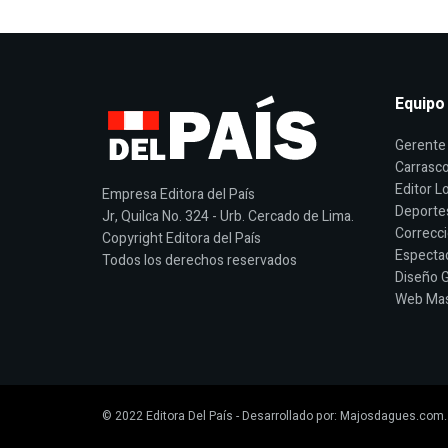
Equipo
Gerente 
Carrasco
Editor Lo
Empresa Editora del País
Deporte
Jr, Quilca No. 324 - Urb. Cercado de Lima.
Correcci
Copyright Editora del País
Espectac
Todos los derechos reservados
Diseño G
Web Mast
© 2022
Editora Del País
- Desarrollado por:
Majosdagues.com
.