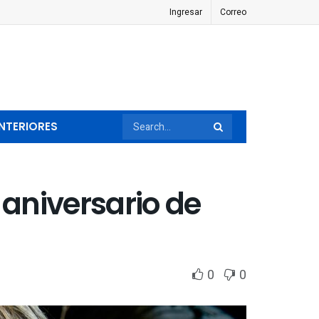
Ingresar
Correo
NTERIORES
 aniversario de
0
0