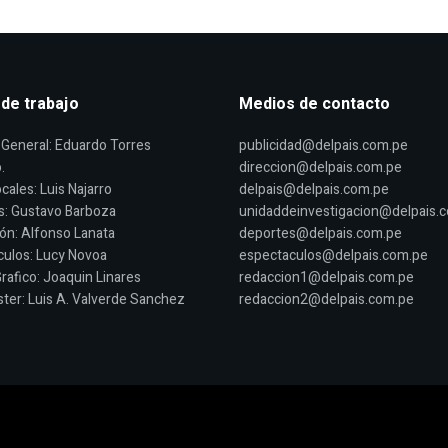
 de trabajo
Medios de contacto
General: Eduardo Torres
publicidad@delpais.com.pe
.
direccion@delpais.com.pe
cales: Luis Najarro
delpais@delpais.com.pe
s: Gustavo Barboza
unidaddeinvestigacion@delpais.
ón: Alfonso Lanata
deportes@delpais.com.pe
ulos: Lucy Novoa
espectaculos@delpais.com.pe
rafico: Joaquin Linares
redaccion1@delpais.com.pe
er: Luis A. Valverde Sanchez
redaccion2@delpais.com.pe