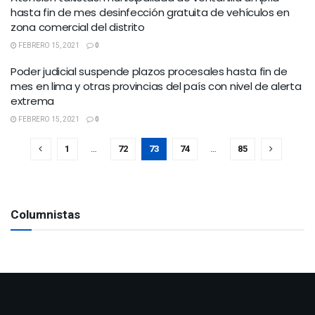
hasta fin de mes desinfección gratuita de vehículos en
zona comercial del distrito
FEBRERO 15, 2021
0
Poder judicial suspende plazos procesales hasta fin de
mes en lima y otras provincias del país con nivel de alerta
extrema
FEBRERO 15, 2021
0
1
…
72
73
74
…
85
Columnistas