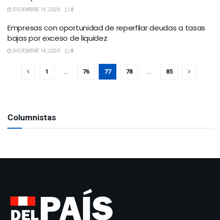
DICIEMBRE 14, 2020
0
Empresas con oportunidad de reperfilar deudas a tasas
bajas por exceso de liquidez
DICIEMBRE 14, 2020
0
1
…
76
77
78
…
85
Columnistas