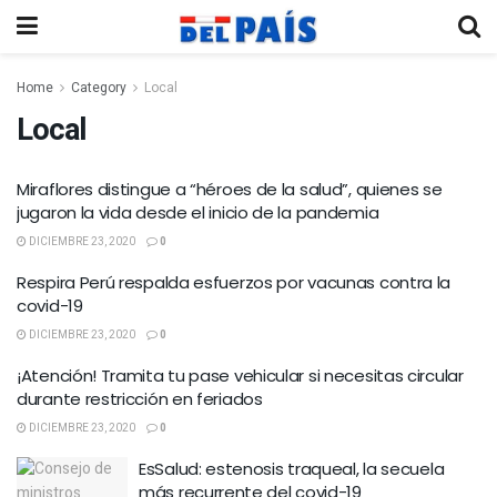
Home
Category
Local
Local
Miraflores distingue a “héroes de la salud”, quienes se
jugaron la vida desde el inicio de la pandemia
DICIEMBRE 23, 2020
0
Respira Perú respalda esfuerzos por vacunas contra la
covid-19
DICIEMBRE 23, 2020
0
¡Atención! Tramita tu pase vehicular si necesitas circular
durante restricción en feriados
DICIEMBRE 23, 2020
0
EsSalud: estenosis traqueal, la secuela
más recurrente del covid-19