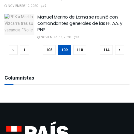
NOVIEMBRE 12, 2020
0
Manuel Merino de Lama se reunió con
comandantes generales de las FF. AA. y
PNP
NOVIEMBRE 11, 2020
0
1
…
108
109
110
…
114
Columnistas