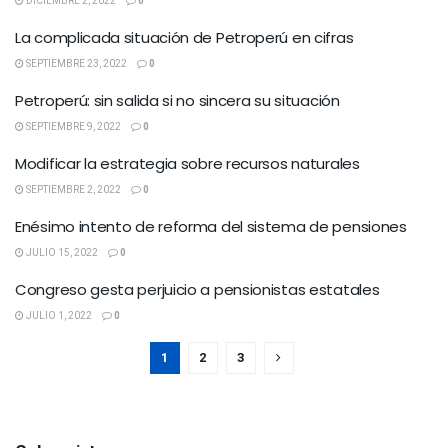
DICIEMBRE 2, 2022
0
La complicada situación de Petroperú en cifras
SEPTIEMBRE 23, 2022
0
Petroperú: sin salida si no sincera su situación
SEPTIEMBRE 9, 2022
0
Modificar la estrategia sobre recursos naturales
SEPTIEMBRE 2, 2022
0
Enésimo intento de reforma del sistema de pensiones
JULIO 15, 2022
0
Congreso gesta perjuicio a pensionistas estatales
JULIO 1, 2022
0
1
2
3